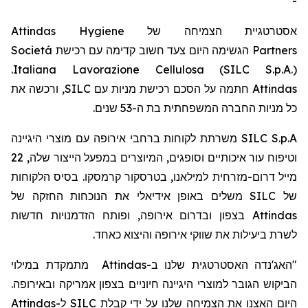
-
Attindas Hygiene
אסטרטגיית הצמיחה של
Societá
הגשימה היום צעד חשוב קדימה עם רכישת
Partners
.
Italiana Lavorazione Cellulosa (SILC S.p.A.)
, ורכשה את
SILC
חתמה על הסכם רכישת מניות עם
Attindas
כל מניות החברה המשפחתית בת ה-53
שנים.
משרתת לקוחות ברחבי אירופה עם מוצרי היגיינה
SILC S.p.A
22
וטיפוח עור איכותיים וסופגים, המיוצרים במפעל הייצור שלה,
מייל
דרום-מזרחית למילאנו,
בטרסקור
קרמסקו
. בסיס הלקוחות
משלים באופן אידיאלי את הנוכחות החזקה של
SILC
של
בצפון ובדרום אירופה, ופותח הזדמנויות חדשות
Attindas
לשרת ביעילות את שווקי אירופה והיצוא כאחד.
מתמקדת במילוי
Attindas
ב-
"האג'נדה האסטרטגית שלנו
הביקוש הגובר למוצרי היגיינה חיוניים בצפון אמריקה ובאירופה.
Attindas
ל-
SILC
היום האצנו את הצמיחה שלנו על ידי קבלת