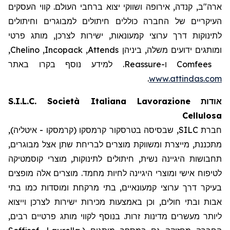
ארה"ב, קנדה, אירופה ושווקי יצוא ברחבי העולם. קווי העסקים
העיקריים של החברה כוללים חיתולים למבוגרים וחיתולים
לתינוקות דרך ערוצי קמעונאות, ישירות לצרכן, מותג פרטי
,
Chelino
,
Incopack
,
Attends
ומותגים ידועים משלה, ביניהן
. למידע נוסף בקרו באתר
Reassure
ו-
Comfees
.
www.attindas.com
S.I.L.C. Società Italiana Lavorazione
אודות
Cellulosa
חברת SILC, שבסיסה בטרסקור קרמסקו (קרמסקו - איטליה),
מתכננת, מייצרת ומשווקת מוצרים לבריחת שתן אצל מבוגרים,
תחבושות היגיינה נשית, חיתולים לתינוקות, מוצרי קוסמטיקה
לטיפוח אישי ומוצרי היגיינה לחיות מחמד. מוצרים אלה מופצים
בעיקר דרך ערוצי קמעונאיים, בתי מרקחת ומוסדות כמו בתי
אבות ובתי חולים, וכן באמצעות מכירות ישירות לצרכן וייצוא
ליותר מעשרים מדינות זרות. בנוסף לקווי מותג פרטיים רבים,